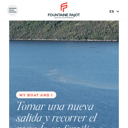
Menu
FOUNTAINE PAJOT - SAILING CATAMARANS
Inicio
Experiencas
Tomar una nueva salida y
recorrer el mundo en familia a bordo de un catamarán
Comparar
modelos
41
44
MY BOAT AND I
Tomar una nueva
salida y recorrer el