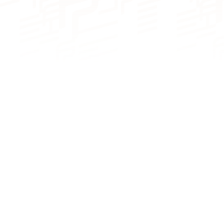
camarotes
camarotes
catamarán a vela Saona
NÚMERO DE CAMAS
47
De 6 a 8 plazas
De 6 a 8 plazas
NÚMERO DE BAÑOS
De 2 a 4 cuartos
De 3 a 4 cuartos
de baño
de baño
NÚMERO DE PAX CAT A
8
10
NÚMERO DE PAX CAT D
20
22
MOTORIZACIÓN