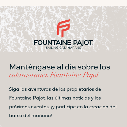
Sí
Sí
Tabla
Tabla
No
No
Asiento
Asiento
No
Sí
Cocina
Cocina
No
No
Manténgase al día sobre los
ESPACIO HABITABLE ZONA DE
catamaranes Fountaine Pajot
BAÑERA DELANTERA /
SOLÁRIUM
Siga las aventuras de los propietarios de
8.7m²
9.2m²
Fountaine Pajot, las últimas noticias y los
Solárium
Solárium
próximos eventos, ¡y participe en la creación del
Sí
Sí
barco del mañana!
Tabla
Tabla