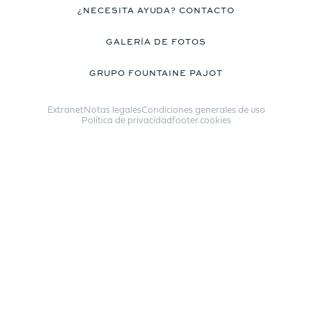
¿NECESITA AYUDA? CONTACTO
precio
GALERÍA DE FOTOS
GRUPO FOUNTAINE PAJOT
Catamarán
Extranet
Notas legales
Condiciones generales de uso
FP44
Política de privacidad
footer.cookies
Más información sobre el
precio