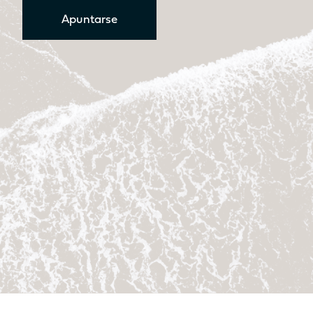
No
Sí
Apuntarse
Asiento
Asiento
No
Sí
Cocina
Cocina
No
No
Descubre los precios
Catamarán
FP41
Más información sobre el