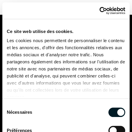
Configure su catamarán
Volver al sitio web
Ce site web utilise des cookies.
Les cookies nous permettent de personnaliser le contenu
Comparar
et les annonces, d'offrir des fonctionnalités relatives aux
médias sociaux et d'analyser notre trafic. Nous
partageons également des informations sur l'utilisation de
modelos
notre site avec nos partenaires de médias sociaux, de
publicité et d'analyse, qui peuvent combiner celles-ci
avec d'autres informations que vous leur avez fournies
ou qu'ils ont collectées lors de votre utilisation de leurs
41
44
services.
Sélection
Nécessaires
du
consentement
Préférences