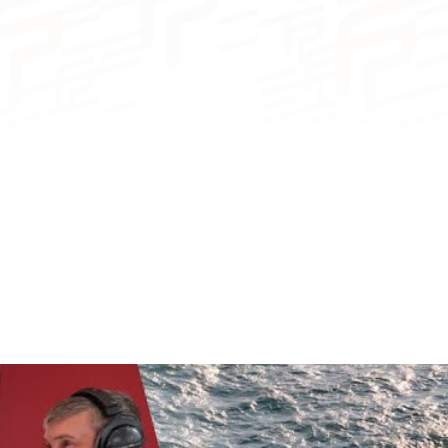
De 3 a 4 camarotes
De 
Lipari 41
Aura 51
De 6 a 8 plazas
De 
Aura 51
De 2 a 4 cuartos de baño
De 
8
10
20
22