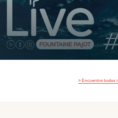
INFORMACIÓN TÉ
ESLORA DEL CASCO
MANGA TOTAL
SUPERFICIE VÉLICA TOTAL (VE
MAYOR + GÉNOVA)
> Encuentra todos 
SUPERFICIE GENNAKER/SPI
PESO LIGERO