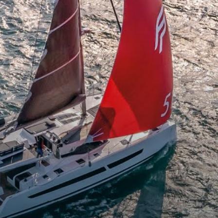
 30cv
 57cv