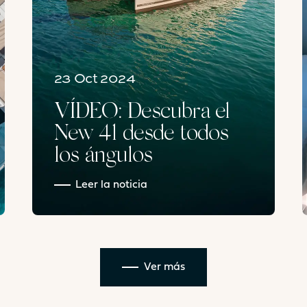
E
3.8m²
10.
Solárium
Sí
Sol
23 Oct 2024
Tabla
No
Tab
Asiento
No
Asi
VÍDEO: Descubra el
Cocina
No
Coc
New 41 desde todos
los ángulos
8.7m²
9.2
Leer la noticia
UM
Solárium
Sí
Sol
Tabla
No
Tab
Asiento
No
Asi
Cocina
No
Coc
Ver más