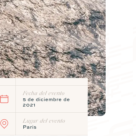
Catamarán
FP44
Más información sobre el precio
Fecha del evento
5 de diciembre de
2021
Lugar del evento
Metros
Pies
Paris