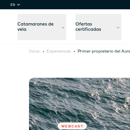
ES
Catamaranes de
Ofertas
vela
certificadas
Inicio
Experiencas
Primer propietario del Aura
Comparar
modelos
WEBCAST