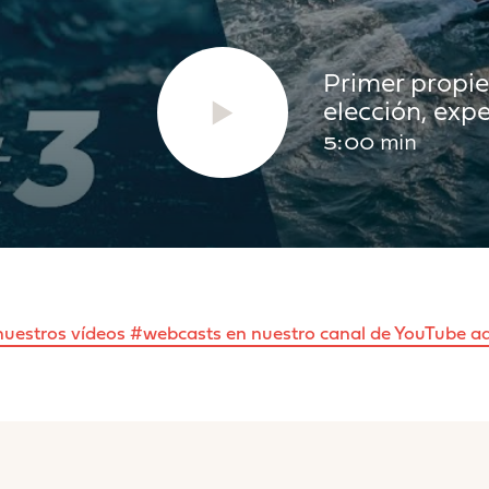
CNICA
Primer propie
12.10m
13.
elección, exp
5:00 min
6.92m
7.
LA
100m²
12
nuestros vídeos #webcasts en nuestro canal de YouTube a
120m²
13
12.4T
14.