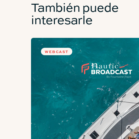
También puede
DEPÓSITO DE AGUA DULCE
interesarle
DEPÓSITO DE GASÓLEO
WEBCAST
ESPACIOS DE FÁC
ZONA DE ESTAR COCKPIT
SALA DE ESTAR CAMAROTE DEL
PROPIETARIO