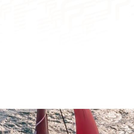
3 a 4 camarotes
6 a 8 plazas
3 a 4 cuartos de baño