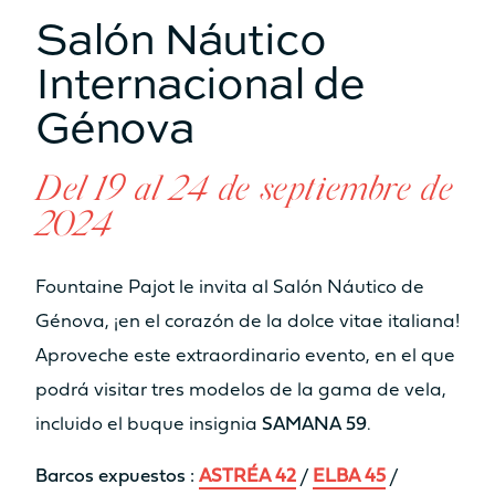
No
Sí
Salón Náutico
Asiento
Asiento
Internacional de
No
Sí
Génova
Cocina
Cocina
No
No
Del 19 al 24 de septiembre de
2024
Descubre los precios
Fountaine Pajot le invita al Salón Náutico de
Génova, ¡en el corazón de la dolce vitae italiana!
Aproveche este extraordinario evento, en el que
Catamarán
FP41
podrá visitar tres modelos de la gama de vela,
incluido el buque insignia
SAMANA 59
.
Barcos expuestos :
ASTRÉA 42
/
ELBA 45
/
Más información sobre el