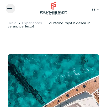
Menu
FOUNTAINE PAJOT - SAILING CATAMARANS
Inicio
Experiencas
Fountaine Pajot le desea un
verano perfecto!
Comparar
modelos
41
44