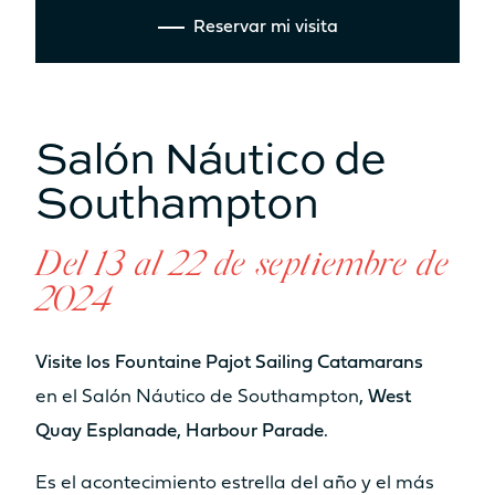
DEPÓSITO DE GASÓLEO
Reservar mi visita
350L
2 x 350L
ESPACIOS DE FÁCIL USO
Salón Náutico de
Southampton
ZONA DE ESTAR COCKPIT
31.2m²
35.5m²
Del 13 al 22 de septiembre de
SALA DE ESTAR CAMAROTE DEL
PROPIETARIO
2024
14m²
15m²
Visite los Fountaine Pajot Sailing Catamarans
SALA DE ESTAR ESPACE
en el Salón Náutico de Southampton
, West
LOUNGE FLY
Quay Esplanade, Harbour Parade.
3.8m²
10.7m²
Solárium
Solárium
Es el acontecimiento estrella del año y el más