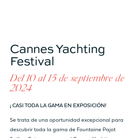
anuncios
MOTORIZACIÓN ESTÁNDAR
2 x 20cv
2 x 30cv
MOTORIZACIÓN OPTION
Cannes Yachting
2 x 40cv
2 x 57cv
Festival
MOTORIZACIÓN ODSEA+
2 x 25 kW
/
Del 10 al 15 de septiembre de
2.024
INFORMACIÓN TÉCNICA
¡ CASI TODA LA GAMA EN EXPOSICIÓN!
ESLORA DEL CASCO
Se trata de una oportunidad excepcional para
12.10m
13.26m
descubrir toda la gama de Fountaine Pajot