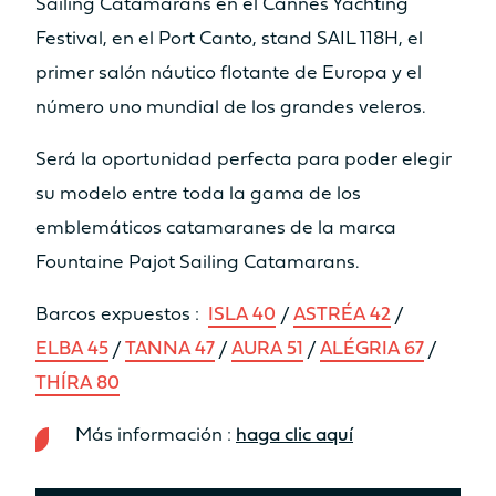
Sailing Catamarans en el Cannes Yachting
MANGA TOTAL
Festival, en el Port Canto, stand SAIL 118H, el
6.92m
7.44m
primer salón náutico flotante de Europa y el
SUPERFICIE VÉLICA TOTAL
número uno mundial de los grandes veleros.
(VELA MAYOR + GÉNOVA)
Será la oportunidad perfecta para poder elegir
100m²
123m²
su modelo entre toda la gama de los
SUPERFICIE GENNAKER/SPI
emblemáticos catamaranes de la marca
120m²
130m²
Fountaine Pajot Sailing Catamarans.
PESO LIGERO
Barcos expuestos :
ISLA 40
/
ASTRÉA 42
/
12.4T
14.4T
ELBA 45
/
TANNA 47
/
AURA 51
/
ALÉGRIA 67
/
THÍRA 80
DEPÓSITO DE AGUA DULCE
Más información :
haga clic aquí
2 x 300L
2 x 300L