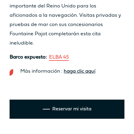
Sí
Sí
importante del Reino Unido para los
Tabla
Tabla
aficionados a la navegación. Visitas privadas y
No
No
pruebas de mar con sus concesionarios
Asiento
Asiento
Fountaine Pajot completarán esta cita
No
Sí
ineludible.
Cocina
Cocina
Barco expuesto:
ELBA 45
No
No
Más información :
haga clic aquí
ESPACIO HABITABLE ZONA DE
BAÑERA DELANTERA /
SOLÁRIUM
8.7m²
9.2m²
Solárium
Solárium
Reservar mi visita
Sí
Sí
Tabla
Tabla