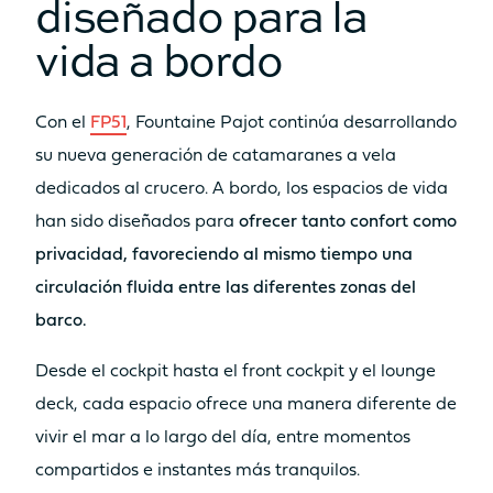
diseñado para la
MANGA TOTAL
vida a bordo
6.92m
7.44m
SUPERFICIE VÉLICA TOTAL
(VELA MAYOR + GÉNOVA)
Con el
FP51
, Fountaine Pajot continúa desarrollando
su nueva generación de catamaranes a vela
100m²
123m²
dedicados al crucero. A bordo, los espacios de vida
SUPERFICIE GENNAKER/SPI
han sido diseñados para
ofrecer tanto confort como
120m²
130m²
privacidad, favoreciendo al mismo tiempo una
circulación fluida entre las diferentes zonas del
PESO LIGERO
barco.
12.4T
14.4T
Desde el cockpit hasta el front cockpit y el lounge
DEPÓSITO DE AGUA DULCE
deck, cada espacio ofrece una manera diferente de
2 x 300L
2 x 300L
vivir el mar a lo largo del día, entre momentos
compartidos e instantes más tranquilos.