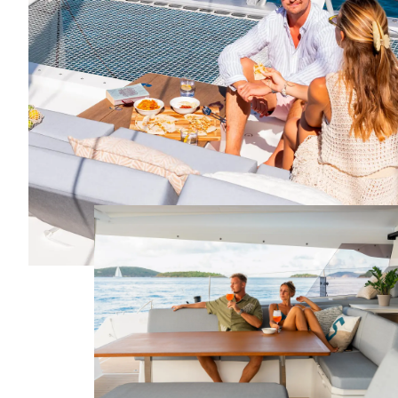
Sí
Sí
Tabla
Tabla
No
No
Asiento
Asiento
No
Sí
Cocina
Cocina
No
No
ESPACIO HABITABLE ZONA DE
BAÑERA DELANTERA /
SOLÁRIUM
8.7m²
9.2m²
Solárium
Solárium
Sí
Sí
Tabla
Tabla