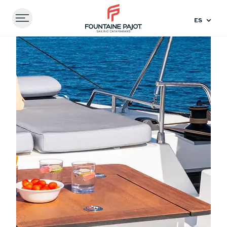
Menu
FOUNTAINE PAJOT - SAILING CATAMARANS
Inicio
Experiencas
FP51: descubre la película oficial
del Fountaine Pajot
Comparar
modelos
41
44