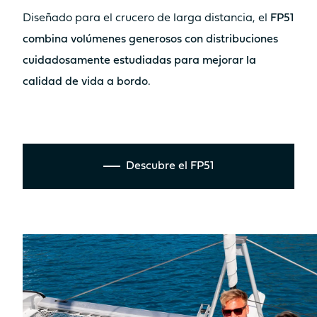
DEPÓSITO DE GASÓLEO
Diseñado para el crucero de larga distancia, el
FP51
350L
2 x 350L
combina volúmenes generosos con distribuciones
cuidadosamente estudiadas para mejorar la
ESPACIOS DE FÁCIL USO
calidad de vida a bordo.
ZONA DE ESTAR COCKPIT
31.2m²
35.5m²
Descubre el FP51
SALA DE ESTAR CAMAROTE DEL
PROPIETARIO
14m²
15m²
SALA DE ESTAR ESPACE
LOUNGE FLY
3.8m²
10.7m²
Solárium
Solárium