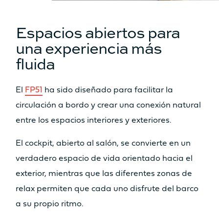
No
Sí
Asiento
Asiento
Espacios abiertos para
No
Sí
una experiencia más
Cocina
Cocina
fluida
No
No
El
FP51
ha sido diseñado para facilitar la
Descubre los precios
circulación a bordo y crear una conexión natural
entre los espacios interiores y exteriores.
El cockpit, abierto al salón, se convierte en un
verdadero espacio de vida orientado hacia el
Catamarán
FP41
exterior, mientras que las diferentes zonas de
relax permiten que cada uno disfrute del barco
a su propio ritmo.
Más información sobre el