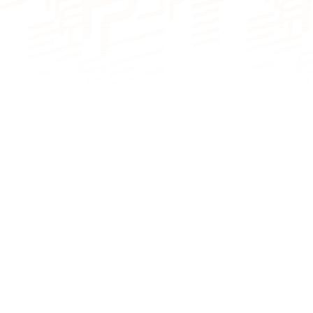
camarotes
camarotes
NÚMERO DE CAMAS
De 6 a 8 plazas
De 6 a 8 plazas
NÚMERO DE BAÑOS
De 2 a 4 cuartos
De 3 a 4 cuartos
de baño
de baño
NÚMERO DE PAX CAT A
8
10
NÚMERO DE PAX CAT D
20
22
Del 11 al 14 de abril de 2024,
25 catamaranes
Fountaine Pajot
y sus tripulaciones
propietarias
MOTORIZACIÓN