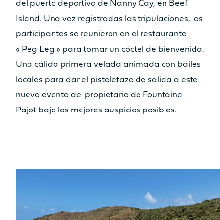
No
Sí
del puerto deportivo de Nanny Cay, en Beef
Asiento
Asiento
Island. Una vez registradas las tripulaciones, los
No
Sí
participantes se reunieron en el restaurante
Cocina
Cocina
« Peg Leg » para tomar un cóctel de bienvenida.
No
No
Una cálida primera velada animada con bailes
locales para dar el pistoletazo de salida a este
nuevo evento del propietario de Fountaine
Descubre los precios
Pajot bajo los mejores auspicios posibles.
Catamarán
FP41
Más información sobre el