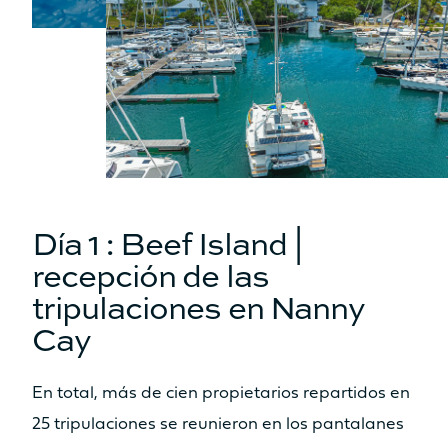
Sí
Sí
Tabla
Tabla
No
No
Asiento
Asiento
No
Sí
Cocina
Cocina
No
No
Día 1 : Beef Island |
ESPACIO HABITABLE ZONA DE
recepción de las
BAÑERA DELANTERA /
tripulaciones en Nanny
SOLÁRIUM
Cay
8.7m²
9.2m²
Solárium
Solárium
Sí
Sí
En total, más de cien propietarios repartidos en
Tabla
Tabla
25 tripulaciones se reunieron en los pantalanes