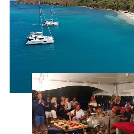
precio
Catamarán
FP44
Más información sobre el
precio