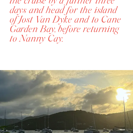
the cruise by a further three
days and head for the island
of Jost Van Dyke and to Cane
Garden Bay, before returning
to Nanny Cay.