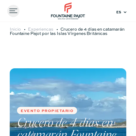
Menu
FOUNTAINE PAJOT - SAILING CATAMARANS
Inicio
Experiencas
Crucero de 4 días en catamarán
Fountaine Pajot por las Islas Vírgenes Británicas
Comparar
modelos
41
44
EVENTO PROPIETARIO
Crucero de 4 días en
catamarán Fountaine