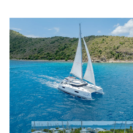
DEPÓSITO DE GASÓLEO
350L
2 x 350L
ESPACIOS DE FÁCIL USO
ZONA DE ESTAR COCKPIT
31.2m²
35.5m²
SALA DE ESTAR CAMAROTE DEL
PROPIETARIO
14m²
15m²
SALA DE ESTAR ESPACE
LOUNGE FLY
3.8m²
10.7m²
Solárium
Solárium