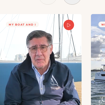
 300L
MY BOAT AND I
W
 350L
5m²
²
¿