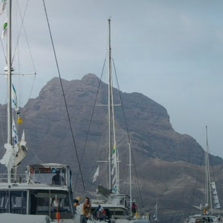
 30cv
 57cv