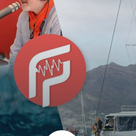
2 x 20cv
2 x
2 x 40cv
2 x
2 x 25 kW
/