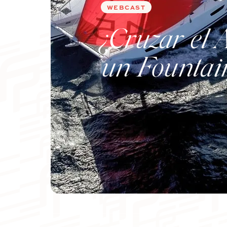
WEBCAST
¿Cruzar el 
un Fountai