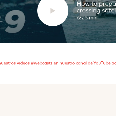
CNICA
How to prepar
crossing safe
6:25 min
12.10m
13.
6.92m
7.
LA
100m²
12
nuestros vídeos #webcasts en nuestro canal de YouTube a
120m²
13
12.4T
14.