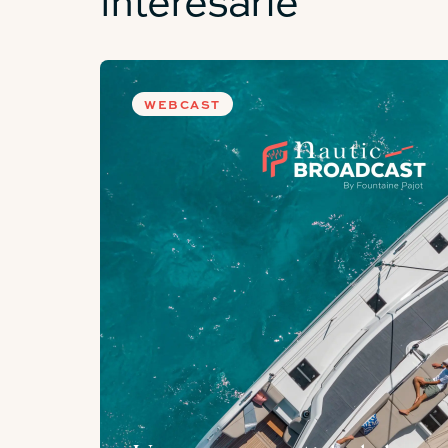
DEPÓSITO DE AGUA DULCE
WEBCAST
DEPÓSITO DE GASÓLEO
ESPACIOS DE FÁC
ZONA DE ESTAR COCKPIT
SALA DE ESTAR CAMAROTE DEL
PROPIETARIO