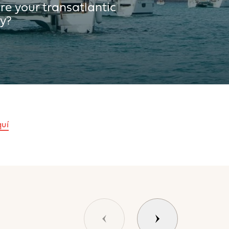
e your transatlantic
ly?
26m
44m
3m²
quí
0m²
4T
siguiente
Anterior