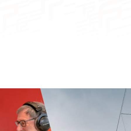
Hélia 44
De 3 a 4 camarotes
De 
segura y he
carrera 
De 6 a 8 plazas
De 
De 2 a 4 cuartos de baño
De 
8
10
20
22