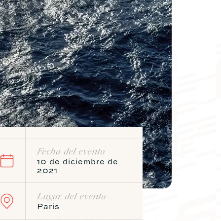
Catamarán
FP44
Más información sobre el precio
Fecha del evento
10 de diciembre de
2021
Lugar del evento
Metros
Pies
Paris