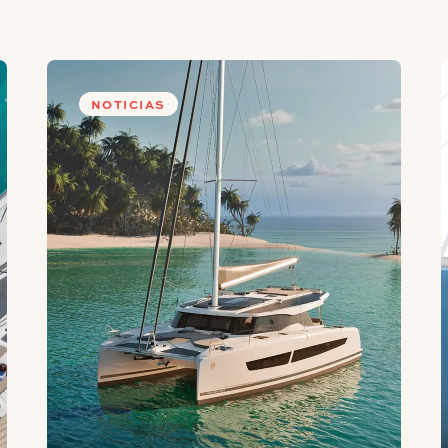
2 x 300L
2 x
NOTICIAS
350L
2 x
IL USO
31.2m²
35.
14m²
15m