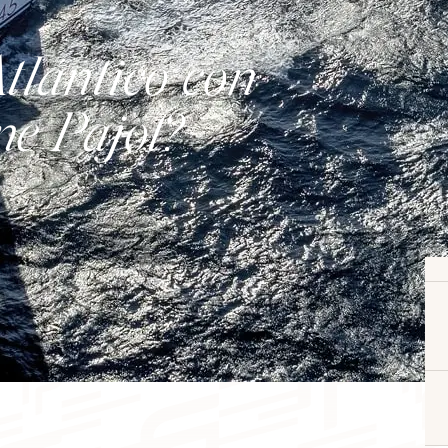
Atlántico con
ne Pajot?
Catamarán
FP41
Más información sobre el precio