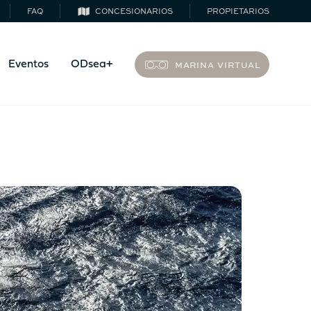
FAQ
CONCESIONARIOS
PROPIETARIOS
MARINA VIRTUAL
Eventos
ODsea+
44