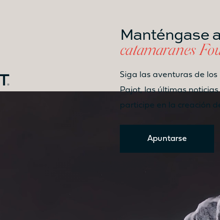
Manténgase al
Catamarán
catamaranes Fou
FP41
Siga las aventuras de los
Pajot, las últimas noticias
Más información sobre el
participe en la creación 
precio
Apuntarse