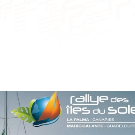
3 a 4 camarotes
rmosa experiencia
transatlántica
6 a 8 plazas
3 a 4 cuartos de baño