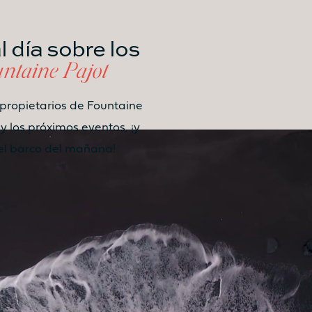
 día sobre los
Catamarán
ntaine Pajot
FP44
 propietarios de Fountaine
 y los próximos eventos, ¡y
Más información sobre el
del barco del mañana!
precio