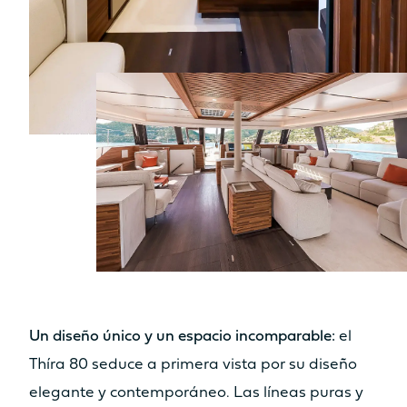
No
Sí
Asiento
Asiento
No
Sí
Cocina
Cocina
No
No
Descubre los precios
Catamarán
FP41
Un diseño único y un espacio incomparable:
el
Thíra 80 seduce a primera vista por su diseño
elegante y contemporáneo. Las líneas puras y
Más información sobre el