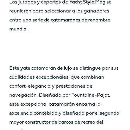
DEPÓSITO DE GASÓLEO
Los jurados y expertos de
Yacht Style Mag
se
350L
2 x 350L
reunieron para seleccionar a los ganadores
entre
una serie de catamaranes de renombre
mundial
.
ESPACIOS DE FÁCIL USO
ZONA DE ESTAR COCKPIT
31.2m²
35.5m²
Este yate catamarán de lujo
se distingue por sus
SALA DE ESTAR CAMAROTE DEL
PROPIETARIO
cualidades excepcionales, que combinan
confort, elegancia y prestaciones de
14m²
15m²
navegación. Diseñado por Fountaine-Pajot,
SALA DE ESTAR ESPACE
este excepcional catamarán encarna la
LOUNGE FLY
excelencia
concebida y diseñada por
el segundo
3.8m²
10.7m²
mayor constructor de barcos de recreo del
Solárium
Solárium