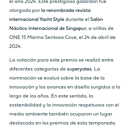
MANGA TOTAL
el año 2024. Este prestigioso galardón fue
otorgado por
la renombrada revista
6.92m
7.44m
internacional Yacht Style
durante el
Salón
SUPERFICIE VÉLICA TOTAL
Náutico Internacional de Singapur
, a orillas de
(VELA MAYOR + GÉNOVA)
ONE 15 Marina Sentosa Cove, el 24 de abril de
100m²
123m²
2024.
SUPERFICIE GENNAKER/SPI
La votación para este premio se realizó entre
120m²
130m²
diferentes categorías de
superyates
. La
nominación se evaluó sobre la base de la
PESO LIGERO
innovación y los avances en diseño surgidos a lo
12.4T
14.4T
largo de los años. En este sentido, la
DEPÓSITO DE AGUA DULCE
sostenibilidad y la innovación respetuosa con el
medio ambiente también ocuparon un lugar
2 x 300L
2 x 300L
destacado en los premios de esta temporada.