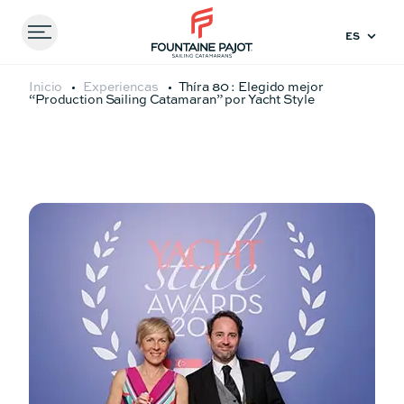
Menu
FOUNTAINE PAJOT - SAILING CATAMARANS
Inicio
Experiencas
Thíra 80 : Elegido mejor
“Production Sailing Catamaran” por Yacht Style
Comparar
modelos
41
44