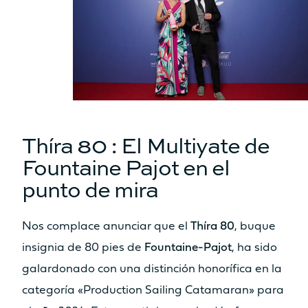
MOTORIZACIÓN ESTÁNDAR
2 x 20cv
2 x 30cv
MOTORIZACIÓN OPTION
2 x 40cv
2 x 57cv
Thíra 80 : El Multiyate de
MOTORIZACIÓN ODSEA+
Fountaine Pajot en el
2 x 25 kW
/
punto de mira
INFORMACIÓN TÉCNICA
Nos complace anunciar que el
Thíra 80
, buque
insignia de 80 pies de
Fountaine-Pajot
, ha sido
ESLORA DEL CASCO
galardonado con una distinción honorífica en la
12.10m
13.26m
categoría «Production Sailing Catamaran» para