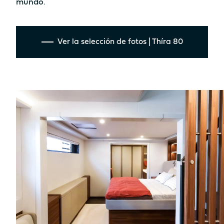
mundo
.
Sí
Sí
Tabla
Tabla
No
No
Ver la selección de fotos | Thíra 80
Asiento
Asiento
No
Sí
Cocina
Cocina
No
No
ESPACIO HABITABLE ZONA DE
BAÑERA DELANTERA /
SOLÁRIUM
8.7m²
9.2m²
Solárium
Solárium
Sí
Sí
Tabla
Tabla