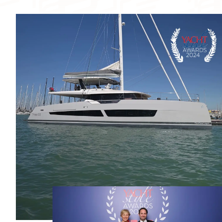
camarotes
camarotes
NÚMERO DE CAMAS
De 6 a 8 plazas
De 6 a 8 plazas
NÚMERO DE BAÑOS
De 2 a 4 cuartos
De 3 a 4 cuartos
de baño
de baño
NÚMERO DE PAX CAT A
8
10
NÚMERO DE PAX CAT D
20
22
MOTORIZACIÓN