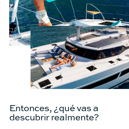
No
Sí
Asiento
Asiento
No
Sí
Cocina
Cocina
No
No
Descubre los precios
Catamarán
FP41
Entonces, ¿qué vas a
descubrir realmente?
Más información sobre el