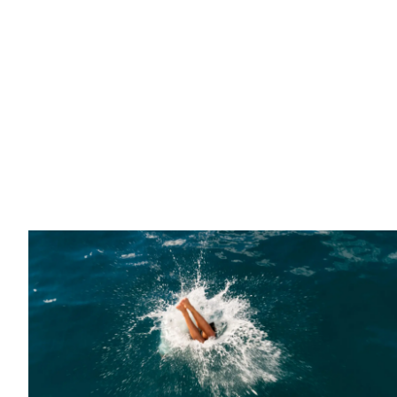
seguirlas paso a paso.
MOTORIZACIÓN ESTÁNDAR
El 26 de febrero comienza
PARALLEL HORIZONS
,
2 x 20cv
2 x 30cv
con Nikoline y Adam en el corazón de las Islas
Vírgenes de los Estados Unidos, a bordo de su
FP51
.
MOTORIZACIÓN OPTION
¿Estarás allí?
2 x 40cv
2 x 57cv
MOTORIZACIÓN ODSEA+
2 x 25 kW
/
INFORMACIÓN TÉCNICA
ESLORA DEL CASCO
12.10m
13.26m