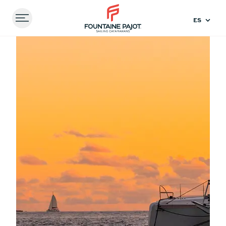
Menu
FOUNTAINE PAJOT - SAILING CATAMARANS
Inicio
Experiencas
#ParallelHorizons: la nueva
webserie de Fountaine Pajot para vivir juntos
Comparar
modelos
41
44