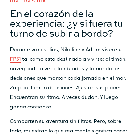
DEPÓSITO DE GASÓLEO
DÍA TRAS DÍA.
En el corazón de la
350L
2 x 350L
experiencia: ¿y si fuera tu
turno de subir a bordo?
ESPACIOS DE FÁCIL USO
ZONA DE ESTAR COCKPIT
Durante varios días, Nikoline y Adam viven su
FP51
tal como está destinado a vivirse: al timón,
31.2m²
35.5m²
navegando a vela, fondeados y tomando las
SALA DE ESTAR CAMAROTE DEL
decisiones que marcan cada jornada en el mar.
PROPIETARIO
Zarpan. Toman decisiones. Ajustan sus planes.
14m²
15m²
Encuentran su ritmo. A veces dudan. Y luego
ganan confianza.
SALA DE ESTAR ESPACE
LOUNGE FLY
Comparten su aventura sin filtros. Pero, sobre
3.8m²
10.7m²
todo, muestran lo que realmente significa hacer
Solárium
Solárium