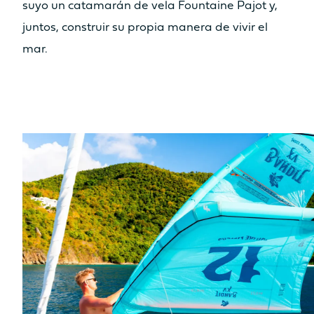
suyo un catamarán de vela Fountaine Pajot y,
Sí
Sí
juntos, construir su propia manera de vivir el
Tabla
Tabla
mar.
No
No
Asiento
Asiento
No
Sí
Cocina
Cocina
No
No
ESPACIO HABITABLE ZONA DE
BAÑERA DELANTERA /
SOLÁRIUM
8.7m²
9.2m²
Solárium
Solárium
Sí
Sí
Tabla
Tabla