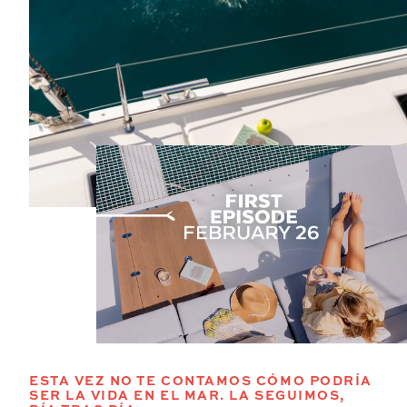
MANGA TOTAL
6.92m
7.44m
SUPERFICIE VÉLICA TOTAL
(VELA MAYOR + GÉNOVA)
100m²
123m²
SUPERFICIE GENNAKER/SPI
120m²
130m²
PESO LIGERO
12.4T
14.4T
DEPÓSITO DE AGUA DULCE
2 x 300L
2 x 300L
ESTA VEZ NO TE CONTAMOS CÓMO PODRÍA
SER LA VIDA EN EL MAR. LA SEGUIMOS,