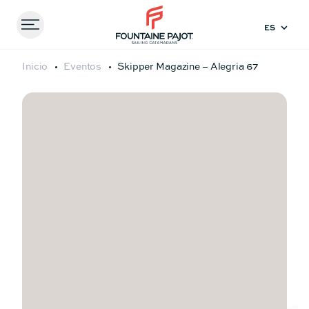
Menu
FOUNTAINE PAJOT - SAILING CATAMARANS
Inicio
Eventos
Skipper Magazine – Alegria 67
Comparar
modelos
41
44