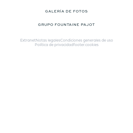
Sí
Sí
GALERÍA DE FOTOS
Tabla
Tabla
GRUPO FOUNTAINE PAJOT
No
No
Asiento
Asiento
Extranet
Notas legales
Condiciones generales de uso
No
Sí
Política de privacidad
footer.cookies
Cocina
Cocina
No
No
ESPACIO HABITABLE ZONA DE
BAÑERA DELANTERA /
SOLÁRIUM
8.7m²
9.2m²
Solárium
Solárium
Sí
Sí
Tabla
Tabla