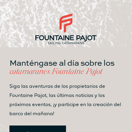
MANGA TOTAL
6.92m
7.44m
SUPERFICIE VÉLICA TOTAL
(VELA MAYOR + GÉNOVA)
100m²
123m²
SUPERFICIE GENNAKER/SPI
Manténgase al día sobre los
120m²
130m²
catamaranes Fountaine Pajot
PESO LIGERO
Siga las aventuras de los propietarios de
12.4T
14.4T
Fountaine Pajot, las últimas noticias y los
próximos eventos, ¡y participe en la creación del
DEPÓSITO DE AGUA DULCE
barco del mañana!
2 x 300L
2 x 300L