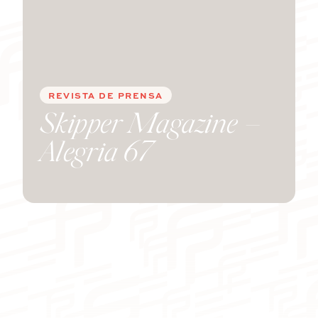
Catamarán
Catamarán
Más
Más
información
información
sobre el
sobre el
REVISTA DE PRENSA
precio
precio
Skipper Magazine –
Alegria 67
Metros
Pies
CAPACIDAD
NÚMERO DE CABINAS
De 3 a 4
De 3 a 4