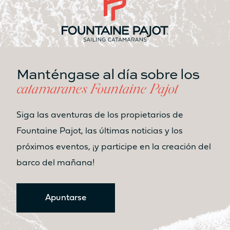
Sí
Sí
Tabla
Tabla
No
No
Asiento
Asiento
Manténgase al día sobre los
No
Sí
catamaranes Fountaine Pajot
Cocina
Cocina
No
No
Siga las aventuras de los propietarios de
ESPACIO HABITABLE ZONA DE
Fountaine Pajot, las últimas noticias y los
BAÑERA DELANTERA /
próximos eventos, ¡y participe en la creación del
SOLÁRIUM
barco del mañana!
8.7m²
9.2m²
Solárium
Solárium
Apuntarse
Sí
Sí
Tabla
Tabla