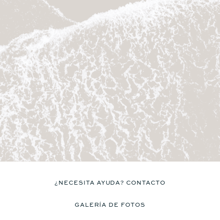
No
Sí
Asiento
Asiento
No
Sí
Cocina
Cocina
No
No
Descubre los precios
Catamarán
FP41
¿NECESITA AYUDA? CONTACTO
GALERÍA DE FOTOS
Más información sobre el