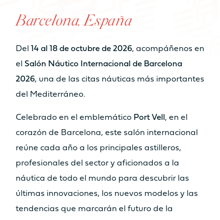
camarotes
camarotes
Barcelona, España
NÚMERO DE CAMAS
De 6 a 8 plazas
De 6 a 8 plazas
Del
14 al 18 de octubre de 2026
, acompáñenos en
el
Salón Náutico Internacional de Barcelona
NÚMERO DE BAÑOS
2026
, una de las citas náuticas más importantes
De 2 a 4 cuartos
De 3 a 4 cuartos
del Mediterráneo.
de baño
de baño
Catamarán
Cuando el espacio se convierte
Celebrado en el emblemático
Port Vell
, en el
FP55
NÚMERO DE PAX CAT A
en volumen
Vender mi barco
DISPONIBLE EN HÍBRIDO
corazón de Barcelona, este salón internacional
8
10
reúne cada año a los principales astilleros,
Nuestros Yates
Más información
NÚMERO DE PAX CAT D
profesionales del sector y aficionados a la
náutica de todo el mundo para descubrir las
20
22
Volver
últimas innovaciones, los nuevos modelos y las
tendencias que marcarán el futuro de la
MOTORIZACIÓN