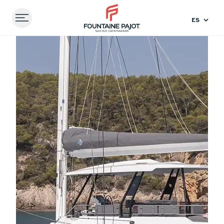
Menu
FOUNTAINE PAJOT - SAILING CATAMARANS
Inicio
Experiencas
En video – visita privada a bordo
del catamarán Samana 59
Comparar
modelos
41
44