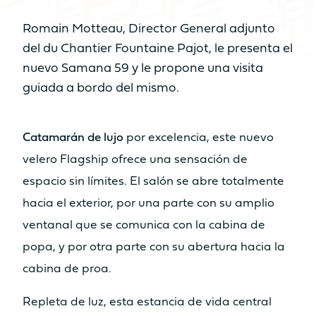
camarotes
camarotes
Romain Motteau, Director General adjunto
NÚMERO DE CAMAS
del du Chantier Fountaine Pajot, le presenta el
De 6 a 8 plazas
De 6 a 8 plazas
nuevo Samana 59 y le propone una visita
guiada a bordo del mismo.
NÚMERO DE BAÑOS
De 2 a 4 cuartos
De 3 a 4 cuartos
Catamarán de lujo
por excelencia, este nuevo
de baño
de baño
velero Flagship ofrece una sensación de
NÚMERO DE PAX CAT A
espacio sin límites. El salón se abre totalmente
8
10
hacia el exterior, por una parte con su amplio
ventanal que se comunica con la cabina de
NÚMERO DE PAX CAT D
popa, y por otra parte con su abertura hacia la
20
22
cabina de proa.
Repleta de luz, esta estancia de vida central
MOTORIZACIÓN