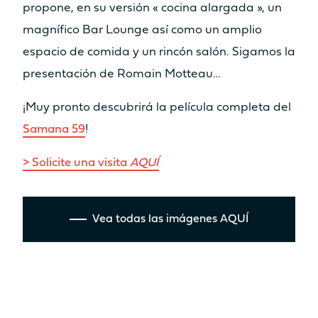
propone, en su versión « cocina alargada », un
MOTORIZACIÓN ESTÁNDAR
magnífico Bar Lounge así como un amplio
espacio de comida y un rincón salón. Sigamos la
2 x 20cv
2 x 30cv
presentación de Romain Motteau…
MOTORIZACIÓN OPTION
¡Muy pronto descubrirá la película completa del
2 x 40cv
2 x 57cv
Samana 59
!
MOTORIZACIÓN ODSEA+
> Solicite una visita
AQUÍ
2 x 25 kW
/
Vea todas las imágenes AQUÍ
INFORMACIÓN TÉCNICA
ESLORA DEL CASCO
12.10m
13.26m