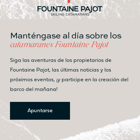
No
Sí
Asiento
Asiento
No
Sí
Cocina
Cocina
Manténgase al día sobre los
No
No
catamaranes Fountaine Pajot
Siga las aventuras de los propietarios de
Descubre los precios
Fountaine Pajot, las últimas noticias y los
próximos eventos, ¡y participe en la creación del
barco del mañana!
Catamarán
FP41
Apuntarse
Más información sobre el