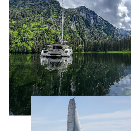
ESPACES DE
CONVIVIALITÉ
SURFACE HABITABLE
COCKPIT/CARRÉ
31.2m²
35.5m²
SURFACE HABITABLE CABINE
PROPRIÉTAIRE
14m²
15m²
SURFACE HABITABLE ESPACE
LOUNGE FLY
3.8m²
10.7m²
Bain de soleil
Bain de soleil