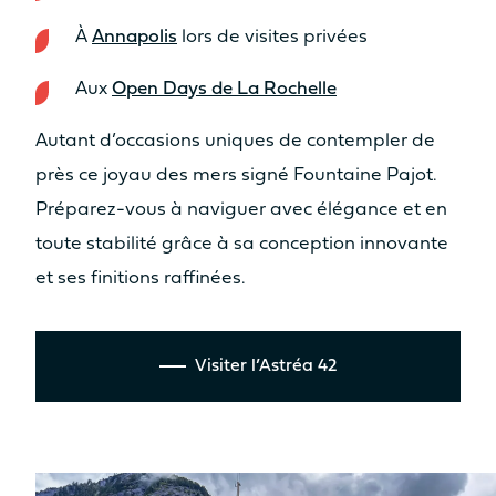
6.91m
7.44m
À
Annapolis
lors de visites privées
SURFACE VOILE TOTALE AU
PRÉS (GV+GÉNOIS)
Aux
Open Days de La Rochelle
100m²
123m²
Autant d’occasions uniques de contempler de
SURFACE GENNAKER/SPI
près ce joyau des mers signé Fountaine Pajot.
Préparez-vous à naviguer avec élégance et en
120m²
130m²
toute stabilité grâce à sa conception innovante
DÉPLACEMENT LÈGE
et ses finitions raffinées.
12.4T
14.4T
RÉSERVOIR EAU DOUCE
Visiter l’Astréa 42
2 x 300L
2 x 300L
RÉSERVOIR GASOIL
350L
2 x 350L