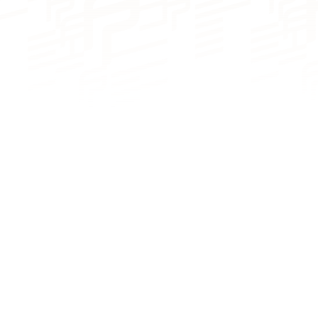
NOMBRE DE COUCHAGES
De 6 à 8
De 6 à 8
couchages
couchages
NOMBRE DE SALLES DE BAIN
De 2 à 4 sdb
De 3 à 4 sdb
NOMBRE DE PAX CAT A
8
10
NOMBRE DE PAX CAT D
20
22
MOTORISATION
MOTORISATION STANDARD