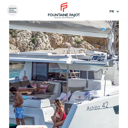
Menu
FOUNTAINE PAJOT - SAILING CATAMARANS
Accueil
Expériences
Naviguer vers l’Horizon avec
le Catamaran de Croisière Astréa 42 signé Fountaine
Pajot
Comparez les
modèles
41
44