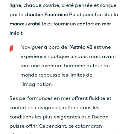
Assise
Assise
ligne, chaque courbe, a été pensée et conçue
Non
Oui
par le
chantier Fountaine Pajot
pour faciliter la
Cuisine
Cuisine
manœuvrabilité
et
fournir un confort en mer
Non
Non
inédit
.
Naviguer à bord de
l’Astréa 42
est une
Découvrez les prix
expérience nautique unique, mais avant
tout une aventure humaine autour du
monde repousse les limites de
l’imagination.
Catamaran
FP41
Ses performances en mer offrent fluidité et
confort en navigation, même dans les
conditions les plus exigeantes que l’océan
puisse offrir. Cependant, ce catamaran
En savoir plus sur le prix