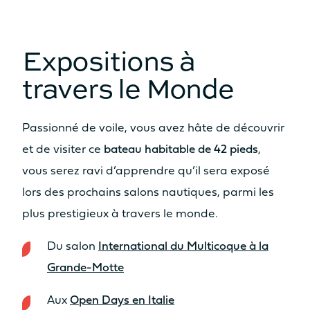
2 x 20cv
2 x 30cv
Expositions à
MOTORISATION OPTION
travers le Monde
2 x 40cv
2 x 57cv
MOTORISATION ODSEA+
Passionné de voile, vous avez hâte de découvrir
2 x 25 kW
/
et de visiter ce
bateau habitable de 42 pieds
,
vous serez ravi d’apprendre qu’il sera exposé
INFORMATIONS
lors des prochains salons nautiques, parmi les
TECHNIQUES
plus prestigieux à travers le monde.
LONGUEUR DE COQUE
Du salon
International du Multicoque à la
12.10m
13.26m
Grande-Motte
LARGEUR HORS TOUT
Aux
Open Days en Italie