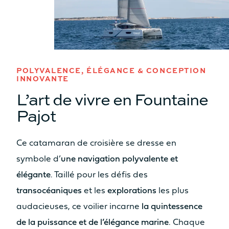
Oui
Oui
Table
Table
Non
Non
Assise
Assise
POLYVALENCE, ÉLÉGANCE & CONCEPTION
Non
Oui
INNOVANTE
Cuisine
Cuisine
L’art de vivre en Fountaine
Non
Non
Pajot
SURFACE HABITABLE ESPACE
COCKPIT AVANT / SUNPAD
Ce catamaran de croisière se dresse en
8.7m²
9.2m²
symbole d’
une navigation polyvalente et
Bain de soleil
Bain de soleil
élégante
. Taillé pour les défis des
Oui
Oui
transocéaniques
et les
explorations
les plus
Table
Table
audacieuses, ce voilier incarne
la quintessence
Non
Oui
de la puissance et de l’élégance marine
. Chaque