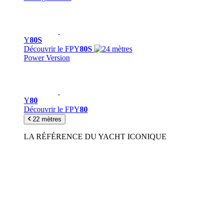
Y
80S
Découvrir le FPY
80S
Power Version
Y
80
Découvrir le FPY
80
22 mètres
LA RÉFÉRENCE DU YACHT ICONIQUE