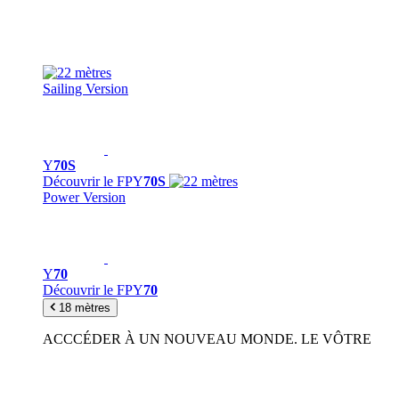
Sailing Version
Y
70S
Découvrir le FPY
70S
Power Version
Y
70
Découvrir le FPY
70
18 mètres
ACCCÉDER À UN NOUVEAU MONDE. LE VÔTRE