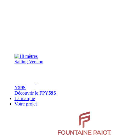
Sailing Version
Y
59S
Découvrir le FPY
59S
La marque
Votre projet