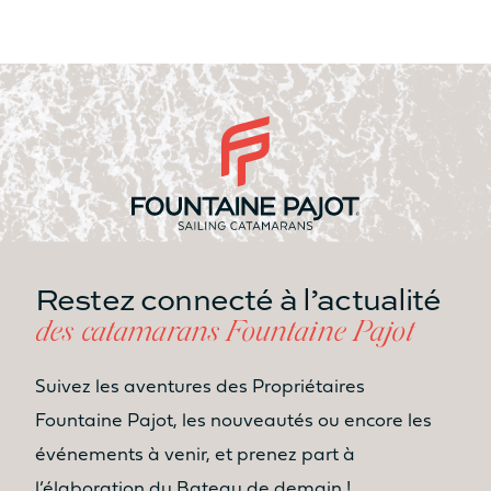
ESPACES DE
CONVIVIALITÉ
SURFACE HABITABLE
COCKPIT/CARRÉ
31.2m²
35.5m²
SURFACE HABITABLE CABINE
Restez connecté à l’actualité
PROPRIÉTAIRE
14m²
15m²
des catamarans Fountaine Pajot
SURFACE HABITABLE ESPACE
Suivez les aventures des Propriétaires
LOUNGE FLY
Fountaine Pajot, les nouveautés ou encore les
3.8m²
10.7m²
événements à venir, et prenez part à
Bain de soleil
Bain de soleil
l’élaboration du Bateau de demain !