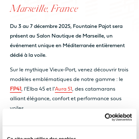
NOMBRE DE COUCHAGES
Marseille, France
De 6 à 8
De 6 à 8
couchages
couchages
Du 3 au 7 décembre 2025, Fountaine Pajot sera
NOMBRE DE SALLES DE BAIN
présent au Salon Nautique de Marseille, un
événement unique en Méditerranée entièrement
De 2 à 4 sdb
De 3 à 4 sdb
dédié à la voile.
NOMBRE DE PAX CAT A
Catamaran
Sur le mythique Vieux-Port, venez découvrir trois
8
10
Quand l’espace
FP55
modèles emblématiques de notre gamme : le
devient volume
Vendre mon bateau
DISPONIBLE EN HYBRIDE
NOMBRE DE PAX CAT D
FP41
, l’Elba 45 et l’
Aura 51
, des catamarans
Nos Yachts
En savoir plus
20
22
alliant élégance, confort et performance sous
voiles.
Retour
MOTORISATION
Notre concessionnaire
Midi Nautisme
vous
accueillera sur place pour vous faire visiter les
MOTORISATION STANDARD
Ce site web utilise des cookies.