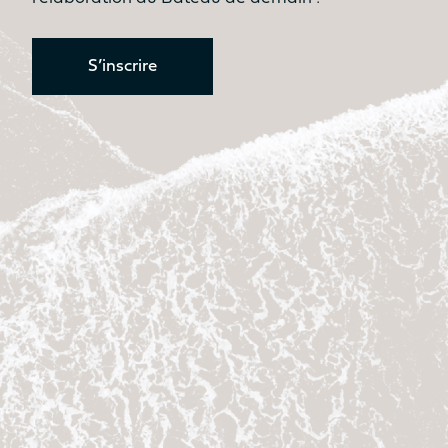
Oui
Oui
Table
Table
S’inscrire
Non
Non
Assise
Assise
Non
Oui
Cuisine
Cuisine
Non
Non
SURFACE HABITABLE ESPACE
COCKPIT AVANT / SUNPAD
8.7m²
9.2m²
Bain de soleil
Bain de soleil
Oui
Oui
Table
Table
Non
Oui