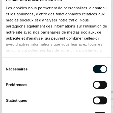
bateaux et vous accompagner dans votre projet
2 x 20cv
2 x 30cv
Les cookies nous permettent de personnaliser le contenu
de navigation.
et les annonces, d'offrir des fonctionnalités relatives aux
MOTORISATION OPTION
médias sociaux et d'analyser notre trafic. Nous
partageons également des informations sur l'utilisation de
2 x 40cv
2 x 57cv
Je souhaite prendre un rendez-vous
notre site avec nos partenaires de médias sociaux, de
L’innovation
publicité et d'analyse, qui peuvent combiner celles-ci
comme évidence
MOTORISATION ODSEA+
avec d'autres informations que vous leur avez fournies
2 x 25 kW
/
ou qu'ils ont collectées lors de votre utilisation de leurs
En savoir plus
Les modèles présentés
services.
Sélection
Yacht
INFORMATIONS
Yacht
Nécessaires
SAMANA 59
du
TECHNIQUES
FPY 70S
DISPONIBLE EN HYBRIDE
consentement
41
Configurateur 3D
LONGUEUR DE COQUE
Préférences
12.10m
13.26m
Statistiques
LARGEUR HORS TOUT