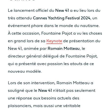
Le lancement officiel du
New 41
a eu lieu lors du
ESPACES DE
très attendu
Cannes Yachting Festival 2024
, un
CONVIVIALITÉ
événement phare dans le monde du nautisme.
SURFACE HABITABLE
À cette occasion, Fountaine Pajot a vu les choses
COCKPIT/CARRÉ
en grand lors de sa
Keynote
de présentation du
31.2m²
35.5m²
New 41, animée par
Romain Motteau
, le
directeur général délégué de Fountaine Pajot,
SURFACE HABITABLE CABINE
PROPRIÉTAIRE
qui a présenté avec passion les atouts de ce
nouveau modèle.
14m²
15m²
Lors de son intervention, Romain Motteau a
SURFACE HABITABLE ESPACE
LOUNGE FLY
souligné que le
New 41
n’était pas seulement
une réponse aux besoins actuels des
3.8m²
10.7m²
plaisanciers, mais aussi une véritable
Bain de soleil
Bain de soleil