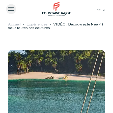
Menu
FOUNTAINE PAJOT - SAILING CATAMARANS
Accueil
Expériences
VIDÉO : Découvrez le New 41
sous toutes ses coutures
Comparez les
modèles
41
44