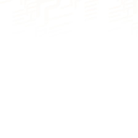
NOMBRE DE COUCHAGES
De 6 à 8
De 6 à 8
couchages
couchages
NOMBRE DE SALLES DE BAIN
De 2 à 4 sdb
De 3 à 4 sdb
Fountaine Pajot
NOMBRE DE PAX CAT A
8
10
NOMBRE DE PAX CAT D
New 41
20
22
Fountaine Pajot
Sailing Catamarans
MOTORISATION
navigation de
plaisance
MOTORISATION STANDARD