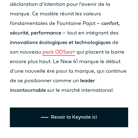
déclaration d’intention pour l’avenir de la
Oui
Oui
marque. Ce modèle réunit les valeurs
Table
Table
fondamentales de Fountaine Pajot –
confort,
Non
Non
sécurité, performance
– tout en intégrant des
Assise
Assise
innovations écologiques et technologiques
de
Non
Oui
son nouveau
pack ODSea+
qui placent la barre
Cuisine
Cuisine
encore plus haut. Le New 41 marque le début
Non
Non
d’une nouvelle ère pour la marque, qui continue
SURFACE HABITABLE ESPACE
de se positionner comme un
leader
COCKPIT AVANT / SUNPAD
incontournable
sur le marché international.
8.7m²
9.2m²
Bain de soleil
Bain de soleil
Oui
Oui
Revoir la Keynote ici
Table
Table
Non
Oui