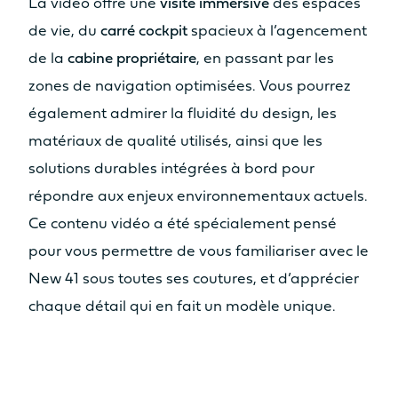
La vidéo offre une
visite immersive
des espaces
de vie, du
carré cockpit
spacieux à l’agencement
de la
cabine propriétaire
, en passant par les
zones de navigation optimisées. Vous pourrez
Catamaran
également admirer la fluidité du design, les
FP44
matériaux de qualité utilisés, ainsi que les
solutions durables intégrées à bord pour
répondre aux enjeux environnementaux actuels.
En savoir plus sur le prix
Ce contenu vidéo a été spécialement pensé
pour vous permettre de vous familiariser avec le
New 41 sous toutes ses coutures, et d’apprécier
chaque détail qui en fait un modèle unique.
Vidéo de présentation