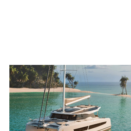
2 x 20cv
2 x 30cv
nouveau modèle
MOTORISATION OPTION
2 x 40cv
2 x 57cv
avenir de la
navigation
MOTORISATION ODSEA+
2 x 25 kW
/
INFORMATIONS
TECHNIQUES
LONGUEUR DE COQUE
12.10m
13.26m
LARGEUR HORS TOUT