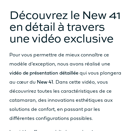
Assise
Assise
Découvrez le New 41
Non
Oui
en détail à travers
Cuisine
Cuisine
Non
Non
une vidéo exclusive
Découvrez les prix
Pour vous permettre de mieux connaître ce
modèle d’exception, nous avons réalisé une
vidéo de présentation détaillée
qui vous plongera
au cœur du
New 41
. Dans cette vidéo, vous
Catamaran
découvrirez toutes les caractéristiques de ce
FP41
catamaran, des innovations esthétiques aux
solutions de confort, en passant par les
différentes configurations possibles.
En savoir plus sur le prix