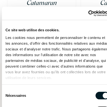
Catamaran
Ca
Oui
Oui
FP41
Table
Table
Non
Non
Voilier de 11 mètres
Voili
Assise
Assise
Ce site web utilise des cookies.
Non
Oui
Les cookies nous permettent de personnaliser le contenu et
Plus d'informations
Pl
Cuisine
Cuisine
les annonces, d'offrir des fonctionnalités relatives aux média
Non
Non
sociaux et d'analyser notre trafic. Nous partageons égaleme
des informations sur l'utilisation de notre site avec nos
SURFACE HABITABLE ESPACE
partenaires de médias sociaux, de publicité et d'analyse, qui
COCKPIT AVANT / SUNPAD
peuvent combiner celles-ci avec d'autres informations que
vous leur avez fournies ou qu'ils ont collectées lors de votre
8.7m²
9.2m²
41
Configurateur 3D
utilisation de leurs services.
Bain de soleil
Bain de soleil
Oui
Oui
Sélection
Table
Table
Nécessaires
du
consentement
Non
Oui