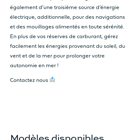
6.91m
7.44m
également d’une troisième source d’énergie
SURFACE VOILE TOTALE AU
électrique, additionnelle, pour des navigations
PRÉS (GV+GÉNOIS)
et des mouillages alimentés en toute sérénité.
100m²
123m²
En plus de vos réserves de carburant, gérez
facilement les énergies provenant du soleil, du
SURFACE GENNAKER/SPI
vent et de la mer pour prolonger votre
Yacht
Yacht
120m²
130m²
THÍRA 80
FPY 120S
autonomie en mer !
DÉPLACEMENT LÈGE
Contactez nous
12.4T
14.4T
Voir tous les modèles
RÉSERVOIR EAU DOUCE
Comparer les modèles
2 x 300L
2 x 300L
RÉSERVOIR GASOIL
Modèles disponibles
350L
2 x 350L