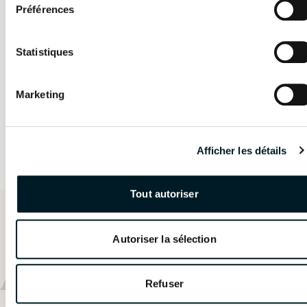
Assise
Assise
Préférences
Non
Oui
Cuisine
Cuisine
Statistiques
Non
Non
Marketing
Catamaran
FP41
Découvrez les prix
Afficher les détails
Voilier de 11 mètres
Tout autoriser
Catamaran
FP41
Autoriser la sélection
Plus
Refuser
En savoir plus sur le prix