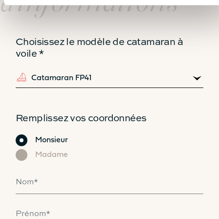
d'informations
Choisissez le modèle de catamaran à
voile *
Catamaran
FP44
Remplissez vos coordonnées
En savoir plus sur le prix
Civilité
Monsieur
Madame
Nom*
Prénom*