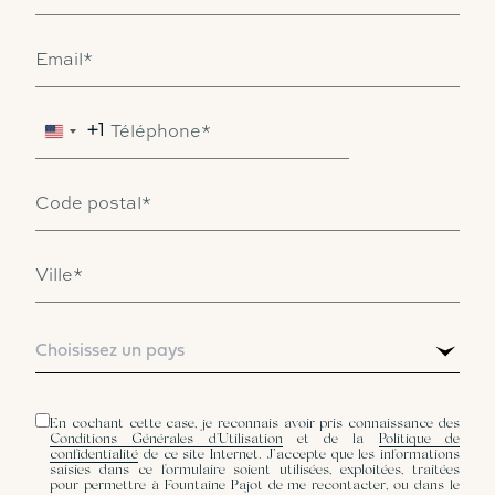
Email*
Téléphone*
+1
Code postal*
Ville*
Pays*
En cochant cette case, je reconnais avoir pris connaissance des
Conditions Générales d'Utilisation
et de la
Politique de
confidentialité
de ce site Internet. J’accepte que les informations
saisies dans ce formulaire soient utilisées, exploitées, traitées
pour permettre à Fountaine Pajot de me recontacter, ou dans le