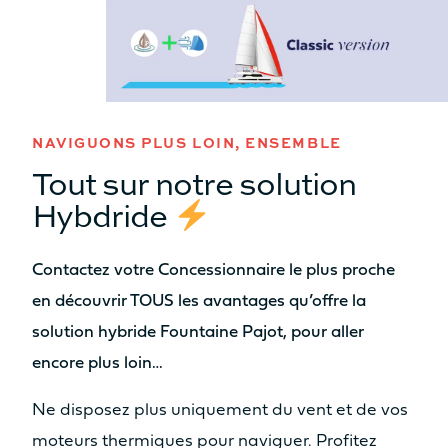
2 x 20cv
2 x 30cv
MOTORISATION OPTION
2 x 40cv
2 x 57cv
L’innovation
NAVIGUONS PLUS LOIN, ENSEMBLE
comme évidence
MOTORISATION ODSEA+
Tout sur notre solution
2 x 25 kW
/
Hybdride
En savoir plus
Yacht
INFORMATIONS
Contactez votre Concessionnaire le plus proche
Yacht
SAMANA 59
TECHNIQUES
FPY 70S
DISPONIBLE EN HYBRIDE
en découvrir TOUS les avantages qu’offre la
solution hybride Fountaine Pajot, pour aller
LONGUEUR DE COQUE
encore plus loin…
12.10m
13.26m
Ne disposez plus uniquement du vent et de vos
LARGEUR HORS TOUT
moteurs thermiques pour naviguer. Profitez