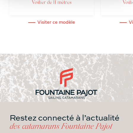
Voilier de 11 mètres
Voili
ESPACES DE
Visiter ce modèle
V
CONVIVIALITÉ
SURFACE HABITABLE
COCKPIT/CARRÉ
31.2m²
35.5m²
SURFACE HABITABLE CABINE
PROPRIÉTAIRE
14m²
15m²
SURFACE HABITABLE ESPACE
LOUNGE FLY
Restez connecté à l’actualité
3.8m²
10.7m²
des catamarans Fountaine Pajot
Bain de soleil
Bain de soleil