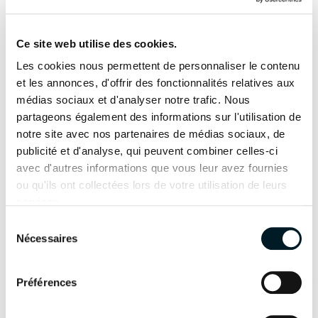
Astréa 42
, l’
Elba 45
, le
Tanna 47
, l’
Aura 51
et les
2 x 20cv
2 x 30cv
catamarans Flagship
Alégria 67
et
Thíra 80
.
Ce site web utilise des cookies.
MOTORISATION OPTION
Les cookies nous permettent de personnaliser le contenu
Nos concessionnaires seront ravis de vous
2 x 40cv
2 x 57cv
et les annonces, d'offrir des fonctionnalités relatives aux
L’innovation
accueillir et de vous accompagner sur votre
médias sociaux et d'analyser notre trafic. Nous
comme évidence
MOTORISATION ODSEA+
projet d’acquisition et de financement.
partageons également des informations sur l'utilisation de
notre site avec nos partenaires de médias sociaux, de
2 x 25 kW
/
En savoir plus
publicité et d'analyse, qui peuvent combiner celles-ci
avec d'autres informations que vous leur avez fournies
Je souhaite prendre un rendez-vous
Yacht
ou qu'ils ont collectées lors de votre utilisation de leurs
INFORMATIONS
Yacht
SAMANA 59
TECHNIQUES
services.
FPY 70S
DISPONIBLE EN HYBRIDE
Sélection
LONGUEUR DE COQUE
Nécessaires
du
Les modèles présentés
consentement
12.10m
13.26m
Préférences
LARGEUR HORS TOUT