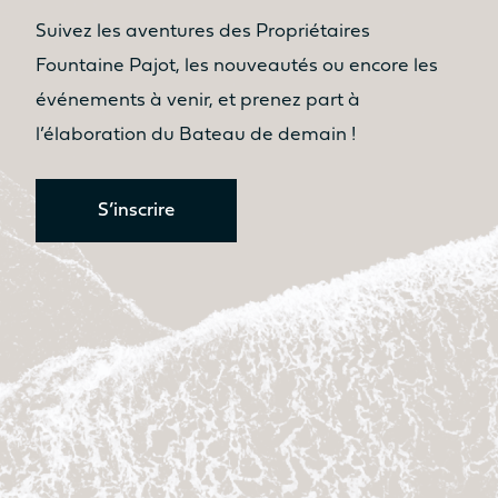
Oui
Oui
Suivez les aventures des Propriétaires
Table
Table
Fountaine Pajot, les nouveautés ou encore les
Non
Non
événements à venir, et prenez part à
Assise
Assise
l’élaboration du Bateau de demain !
Non
Oui
Cuisine
Cuisine
S’inscrire
Non
Non
SURFACE HABITABLE ESPACE
COCKPIT AVANT / SUNPAD
8.7m²
9.2m²
Bain de soleil
Bain de soleil
Oui
Oui
Table
Table
Non
Oui