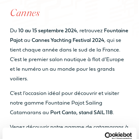
NOMBRE DE COUCHAGES
De 6 à 8
De 6 à 8
Cannes
couchages
couchages
Du
10 au 15 septembre 2024
, retrouvez
Fountaine
NOMBRE DE SALLES DE BAIN
Pajot
au
Cannes Yachting Festival 2024
, qui se
De 2 à 4 sdb
De 3 à 4 sdb
tient chaque année dans le sud de la France.
C’est le premier salon nautique à flot d’Europe
NOMBRE DE PAX CAT A
Catamaran
et le numéro un au monde pour les grands
8
10
Quand l’espace
FP55
voiliers.
devient volume
Vendre mon bateau
DISPONIBLE EN HYBRIDE
NOMBRE DE PAX CAT D
C’est l’occasion idéal pour découvrir et visiter
Nos Yachts
En savoir plus
20
22
notre gamme Fountaine Pajot Sailing
Catamarans au
Port Canto,
stand SAIL 118
.
Retour
MOTORISATION
Venez découvrir notre gamme de catamarans à
MOTORISATION STANDARD
voile Fountaine Pajot et visitez : l’
Isla 40
, l’