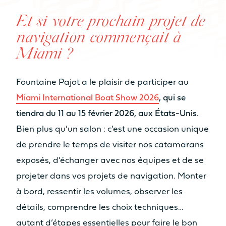
NOMBRE DE COUCHAGES
De 6 à 8
De 6 à 8
Et si votre prochain projet de
couchages
couchages
navigation commençait à
Miami ?
NOMBRE DE SALLES DE BAIN
De 2 à 4 sdb
De 3 à 4 sdb
Fountaine Pajot a le plaisir de participer au
Miami International Boat Show 2026
, qui se
NOMBRE DE PAX CAT A
tiendra du 11 au 15 février 2026, aux États-Unis
.
8
10
Bien plus qu’un salon : c’est une occasion unique
NOMBRE DE PAX CAT D
de prendre le temps de visiter nos catamarans
20
22
exposés, d’échanger avec nos équipes et de se
projeter dans vos projets de navigation. Monter
à bord, ressentir les volumes, observer les
MOTORISATION
détails, comprendre les choix techniques…
MOTORISATION STANDARD
autant d’étapes essentielles pour faire le bon