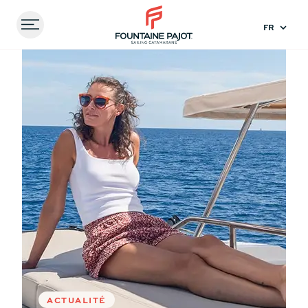
Menu
FOUNTAINE PAJOT - SAILING CATAMARANS
Accueil
Expériences
Quels catamarans visiter au
salon nautique international de Miami 2026 ?
Comparez les
modèles
41
44
ACTUALITÉ