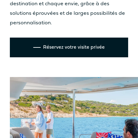
6.91m
7.44m
destination et chaque envie, grâce à des
solutions éprouvées et de larges possibilités de
SURFACE VOILE TOTALE AU
PRÉS (GV+GÉNOIS)
personnalisation.
100m²
123m²
Réservez votre visite privée
SURFACE GENNAKER/SPI
120m²
130m²
DÉPLACEMENT LÈGE
12.4T
14.4T
RÉSERVOIR EAU DOUCE
2 x 300L
2 x 300L
RÉSERVOIR GASOIL
350L
2 x 350L