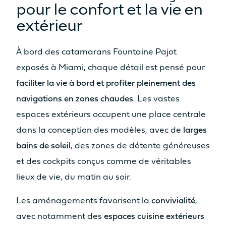
pour le confort et la vie en
Oui
Oui
extérieur
Table
Table
Non
Non
À bord des catamarans Fountaine Pajot
Assise
Assise
exposés à Miami, chaque détail est pensé pour
Non
Oui
faciliter la vie à bord et profiter pleinement des
Cuisine
Cuisine
navigations en zones chaudes
. Les vastes
Non
Non
espaces extérieurs occupent une place centrale
SURFACE HABITABLE ESPACE
dans la conception des modèles, avec de
larges
COCKPIT AVANT / SUNPAD
bains de soleil
, des zones de détente généreuses
8.7m²
9.2m²
et des cockpits conçus comme de véritables
Bain de soleil
Bain de soleil
lieux de vie, du matin au soir.
Oui
Oui
Table
Table
Les aménagements favorisent la
convivialité
,
Non
Oui
avec notamment des
espaces cuisine extérieurs