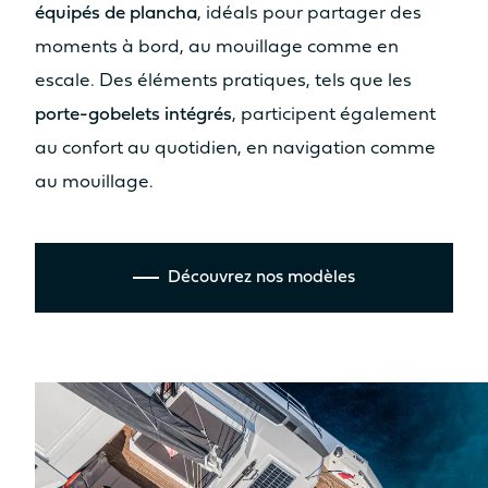
Assise
Assise
équipés de plancha
, idéals pour partager des
Non
Oui
moments à bord, au mouillage comme en
Cuisine
Cuisine
escale. Des éléments pratiques, tels que les
Non
Non
porte-gobelets intégrés
, participent également
au confort au quotidien, en navigation comme
au mouillage.
Découvrez les prix
Découvrez nos modèles
Catamaran
FP41
En savoir plus sur le prix