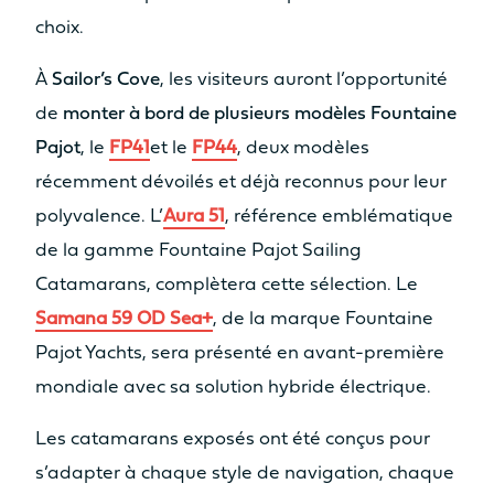
2 x 20cv
2 x 30cv
choix.
MOTORISATION OPTION
À
Sailor’s Cove
, les visiteurs auront l’opportunité
de
monter à bord de plusieurs modèles Fountaine
2 x 40cv
2 x 57cv
Pajot
, le
FP41
et le
FP44
, deux modèles
MOTORISATION ODSEA+
récemment dévoilés et déjà reconnus pour leur
2 x 25 kW
/
polyvalence. L’
Aura 51
, référence emblématique
de la gamme Fountaine Pajot Sailing
Catamarans, complètera cette sélection. Le
INFORMATIONS
TECHNIQUES
Samana 59 OD Sea+
, de la marque Fountaine
Pajot Yachts, sera présenté en avant-première
LONGUEUR DE COQUE
mondiale avec sa solution hybride électrique.
12.10m
13.26m
Les catamarans exposés ont été conçus pour
LARGEUR HORS TOUT
s’adapter à chaque style de navigation, chaque