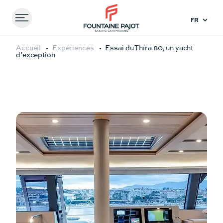
Menu
FOUNTAINE PAJOT - SAILING CATAMARANS
Accueil
Expériences
Essai du Thíra 80, un yacht
d’exception
Comparez les
modèles
41
44