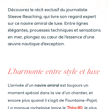
NOMBRE DE COUCHAGES
De 6 à 8
De 6 à 8
Découvrez le récit exclusif du journaliste
couchages
couchages
Steeve Reaching, qui livre son regard expert
sur ce navire amiral de luxe. Entre lignes
NOMBRE DE SALLES DE BAIN
élégantes, prouesses techniques et sensations
De 2 à 4 sdb
De 3 à 4 sdb
en mer, plongez au cœur de l’essence d’une
œuvre nautique d’exception.
NOMBRE DE PAX CAT A
8
10
NOMBRE DE PAX CAT D
L’harmonie entre style et luxe
20
22
L’arrivée d’un
navire amiral
est toujours un
moment spécial dans la vie d’un chantier, et
MOTORISATION
encore plus quand il s’agit de Fountaine-Pajot.
MOTORISATION STANDARD
La marque rochelaise lance le
Thíra 80
, le plus