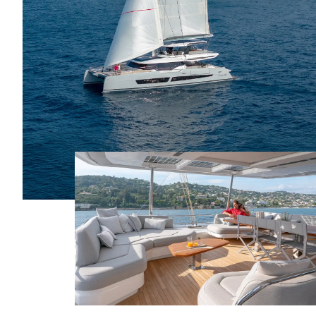
Oui
Oui
Table
Table
Non
Non
Assise
Assise
Non
Oui
Cuisine
Cuisine
Non
Non
SURFACE HABITABLE ESPACE
COCKPIT AVANT / SUNPAD
8.7m²
9.2m²
Bain de soleil
Bain de soleil
Oui
Oui
Table
Table
Non
Oui