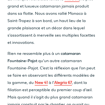
2 x 20cv
2 x 30cv
grand et luxueux catamaran jamais produit
dans sa flotte. Nous avons rallié Monaco à
MOTORISATION OPTION
Saint-Tropez à son bord, un haut lieu de la
2 x 40cv
2 x 57cv
grande plaisance et un décor dans lequel
s’assortissent à merveille ses multiples facettes
MOTORISATION ODSEA+
et innovations.
2 x 25 kW
/
Rien ne ressemble plus à un
catamaran
Fountaine-Pajot
qu’un autre catamaran
INFORMATIONS
TECHNIQUES
Fountaine-Pajot. C’est la réflexion que l’on peut
se faire en observant les différents modèles de
LONGUEUR DE COQUE
la gamme, du
New 41
à l’
Alegria 67
, dont la
12.10m
13.26m
filiation est perceptible du premier coup d’œil.
Mais quand il s’agit du plus grand catamaran
LARGEUR HORS TOUT
jamais construit par le chantier, on aurait pu