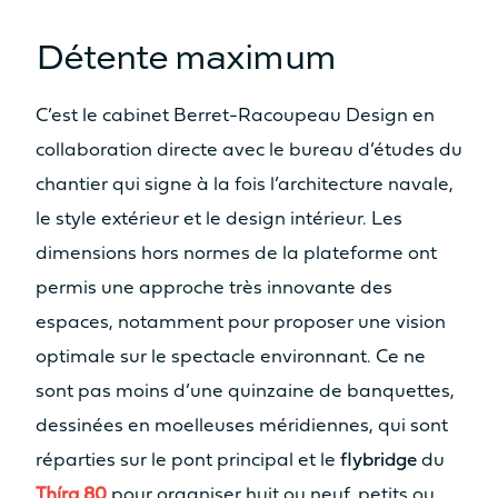
Assise
Assise
Détente maximum
Non
Oui
Cuisine
Cuisine
C’est le cabinet Berret-Racoupeau Design en
Non
Non
collaboration directe avec le bureau d’études du
chantier qui signe à la fois l’architecture navale,
Découvrez les prix
le style extérieur et le design intérieur. Les
dimensions hors normes de la plateforme ont
permis une approche très innovante des
espaces, notamment pour proposer une vision
Catamaran
FP41
optimale sur le spectacle environnant. Ce ne
sont pas moins d’une quinzaine de banquettes,
dessinées en moelleuses méridiennes, qui sont
réparties sur le pont principal et le
flybridge
du
En savoir plus sur le prix
Thíra 80
pour organiser huit ou neuf, petits ou