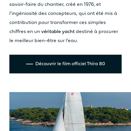
savoir-faire du chantier, créé en 1976, et
l’ingéniosité des concepteurs, qui ont été mis à
ESPACES DE
contribution pour transformer ces simples
CONVIVIALITÉ
chiffres en un
véritable yacht
destiné à procurer
SURFACE HABITABLE
le meilleur bien-être sur l’eau.
COCKPIT/CARRÉ
31.2m²
35.5m²
Découvrir le film officiel Thíra 80
SURFACE HABITABLE CABINE
PROPRIÉTAIRE
14m²
15m²
SURFACE HABITABLE ESPACE
LOUNGE FLY
3.8m²
10.7m²
Bain de soleil
Bain de soleil