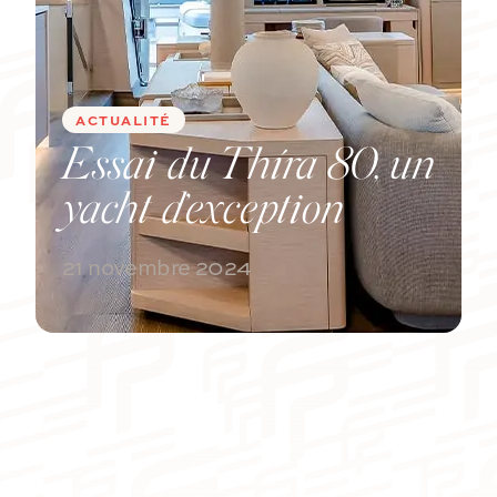
Catamaran
Catamaran
En savoir
En savoir
ACTUALITÉ
plus sur le
plus sur le
prix
prix
Essai du Thíra 80, un
yacht d’exception
21 novembre 2024
Mètres
Pieds
CAPACITÉ D’ACCUEIL
NOMBRES DE CABINES
de 3 à 4 cabines
De 3 à 4 cabines