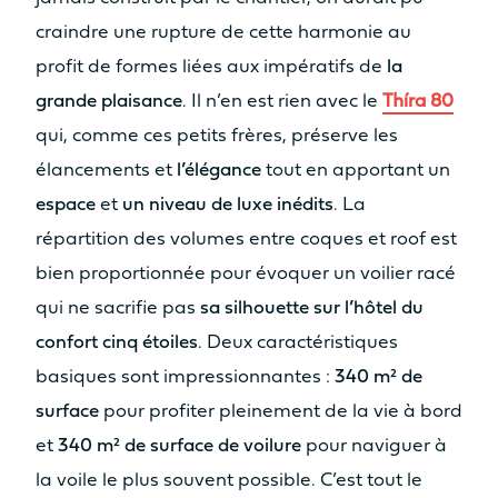
6.91m
7.44m
craindre une rupture de cette harmonie au
SURFACE VOILE TOTALE AU
profit de formes liées aux impératifs de
la
PRÉS (GV+GÉNOIS)
grande plaisance
. Il n’en est rien avec le
Thíra 80
100m²
123m²
qui, comme ces petits frères, préserve les
élancements et
l’élégance
tout en apportant un
SURFACE GENNAKER/SPI
espace
et
un niveau de luxe inédits
. La
120m²
130m²
répartition des volumes entre coques et roof est
DÉPLACEMENT LÈGE
bien proportionnée pour évoquer un voilier racé
12.4T
14.4T
qui ne sacrifie pas
sa silhouette sur l’hôtel du
confort cinq étoiles
. Deux caractéristiques
RÉSERVOIR EAU DOUCE
basiques sont impressionnantes :
340 m² de
2 x 300L
2 x 300L
surface
pour profiter pleinement de la vie à bord
et
340 m² de surface de voilure
pour naviguer à
RÉSERVOIR GASOIL
la voile le plus souvent possible. C’est tout le
350L
2 x 350L