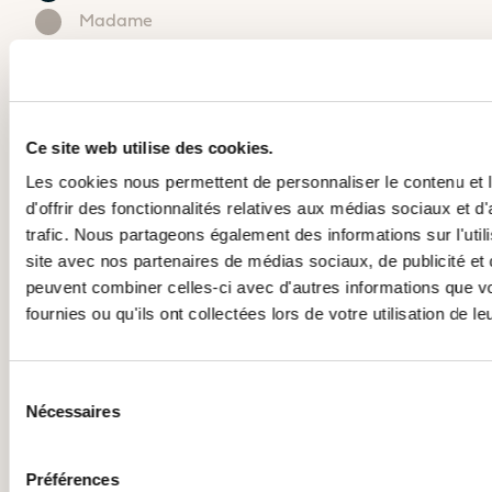
Madame
Catamaran
Catamaran
Nom*
En savoir
En savoir
plus sur le
plus sur le
prix
prix
Ce site web utilise des cookies.
Prénom*
Les cookies nous permettent de personnaliser le contenu et
d'offrir des fonctionnalités relatives aux médias sociaux et d
Email*
trafic. Nous partageons également des informations sur l'utili
site avec nos partenaires de médias sociaux, de publicité et 
Mètres
Pieds
peuvent combiner celles-ci avec d'autres informations que v
Téléphone*
+1
fournies ou qu'ils ont collectées lors de votre utilisation de l
CAPACITÉ D’ACCUEIL
Code postal*
Sélection
NOMBRES DE CABINES
Nécessaires
du
Ville*
de 3 à 4 cabines
De 3 à 4 cabines
consentement
Préférences