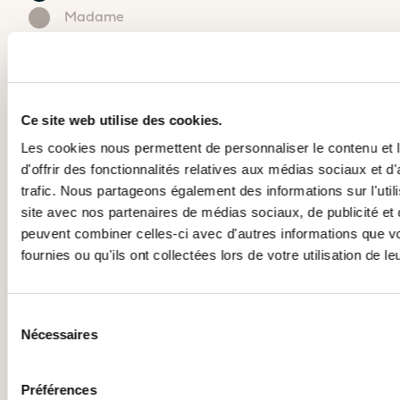
Madame
Catamaran
Catamaran
Nom*
En savoir
En savoir
plus sur le
plus sur le
prix
prix
Ce site web utilise des cookies.
Prénom*
Les cookies nous permettent de personnaliser le contenu et
d'offrir des fonctionnalités relatives aux médias sociaux et d
Email*
trafic. Nous partageons également des informations sur l'utili
site avec nos partenaires de médias sociaux, de publicité et 
Mètres
Pieds
peuvent combiner celles-ci avec d'autres informations que v
Téléphone*
+1
fournies ou qu'ils ont collectées lors de votre utilisation de l
CAPACITÉ D’ACCUEIL
Code postal*
Sélection
NOMBRES DE CABINES
Nécessaires
du
Ville*
de 3 à 4 cabines
De 3 à 4 cabines
consentement
Préférences