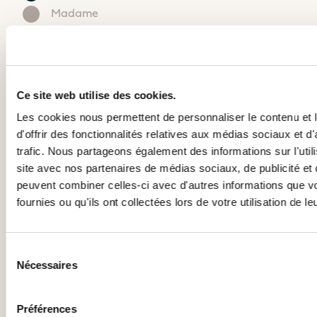
Madame
Catamaran
Catamaran
Nom*
En savoir
En savoir
plus sur le
plus sur le
prix
prix
Ce site web utilise des cookies.
Prénom*
Les cookies nous permettent de personnaliser le contenu et
d'offrir des fonctionnalités relatives aux médias sociaux et d
Email*
trafic. Nous partageons également des informations sur l'utili
site avec nos partenaires de médias sociaux, de publicité et 
Mètres
Pieds
peuvent combiner celles-ci avec d'autres informations que v
Téléphone*
+1
fournies ou qu'ils ont collectées lors de votre utilisation de l
CAPACITÉ D’ACCUEIL
Code postal*
Sélection
NOMBRES DE CABINES
Nécessaires
du
Ville*
de 3 à 4 cabines
De 3 à 4 cabines
consentement
Préférences