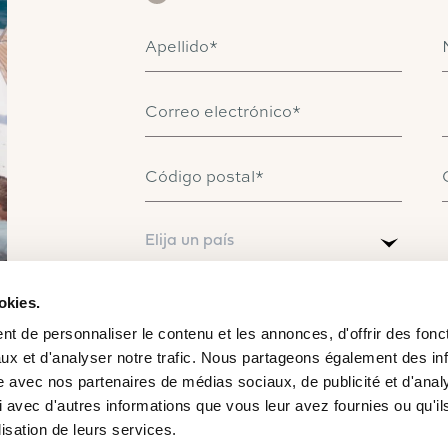
Apellido*
Correo electrónico*
Catamarán
Código postal*
FP41
País*
Elija un país
Más información sobre el precio
okies.
Al marcar esta casilla, declaro haber leído los
Té
este sitio web. Acepto que la información ingresada
t de personnaliser le contenu et les annonces, d'offrir des fonct
procesará para permitir que Fountaine Pajot se
relación comercial resultante de mi solicitud.*
ux et d'analyser notre trafic. Nous partageons également des in
site avec nos partenaires de médias sociaux, de publicité et d'anal
 avec d'autres informations que vous leur avez fournies ou qu'il
Recibe nuestras novedades exclusivas e invitaci
SMS — un canal preferente para mantenerte inform
lisation de leurs services.
Acepto ser contactado por WhatsApp o SMS para r