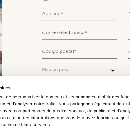
Apellido*
Correo electrónico*
Catamarán
Código postal*
FP41
País*
Elija un país
Más información sobre el precio
okies.
Al marcar esta casilla, declaro haber leído los
Té
este sitio web. Acepto que la información ingresada
t de personnaliser le contenu et les annonces, d'offrir des fonct
procesará para permitir que Fountaine Pajot se
relación comercial resultante de mi solicitud.*
ux et d'analyser notre trafic. Nous partageons également des in
site avec nos partenaires de médias sociaux, de publicité et d'anal
 avec d'autres informations que vous leur avez fournies ou qu'il
Recibe nuestras novedades exclusivas e invitaci
SMS — un canal preferente para mantenerte inform
lisation de leurs services.
Acepto ser contactado por WhatsApp o SMS para r