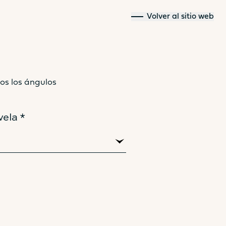
Volver al sitio web
os los ángulos
44
vela *