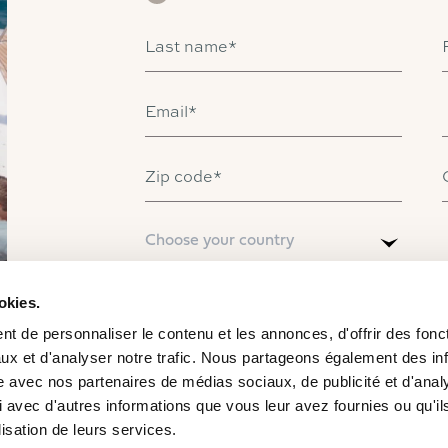
Last name*
Email*
Catamaran
Zip code*
FP41
Country*
Choose your country
Find out more about the price
okies.
By checking this box, I acknowledge having read
website. I agree that the information entered in th
t de personnaliser le contenu et les annonces, d'offrir des fonct
allow Fountaine Pajot to contact me, or in the con
from my request.*
ux et d'analyser notre trafic. Nous partageons également des in
site avec nos partenaires de médias sociaux, de publicité et d'anal
 avec d'autres informations que vous leur avez fournies ou qu'il
Receive our exclusive updates and private invi
privileged channel to stay informed before anyone e
lisation de leurs services.
I agree to be contacted via WhatsApp or SMS for