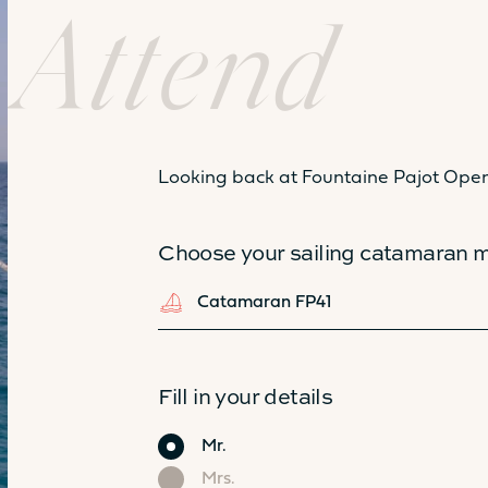
Attend
Looking back at Fountaine Pajot Ope
41
Choose your sailing catamaran 
Catamaran FP41
Fill in your details
Civility
Mr.
Mrs.