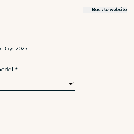
Back to website
n Days 2025
44
model *