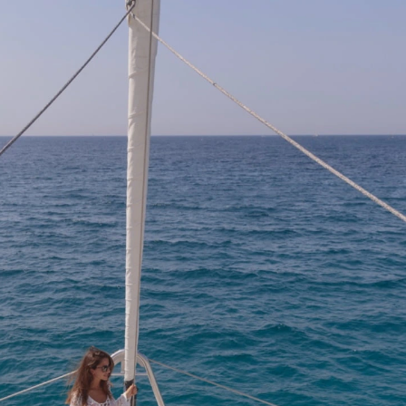
* All fields are mandatory
Compare
models